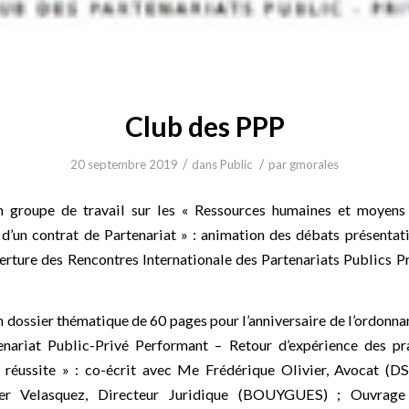
Club des PPP
/
/
20 septembre 2019
dans
Public
par
gmorales
n groupe de travail sur les « Ressources humaines et moyens
n d’un contrat de Partenariat » : animation des débats présentat
erture des Rencontres Internationale des Partenariats Publics Pr
;
 dossier thématique de 60 pages pour l’anniversaire de l’ordonna
nariat Public-Privé Performant – Retour d’expérience des pr
e réussite » : co-écrit avec Me Frédérique Olivier, Avocat (
ier Velasquez, Directeur Juridique (BOUYGUES) ; Ouvrag