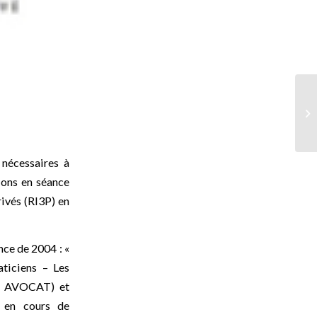
 nécessaires à
ions en séance
ivés (RI3P) en
nce de 2004 : «
aticiens – Les
DS AVOCAT) et
e en cours de