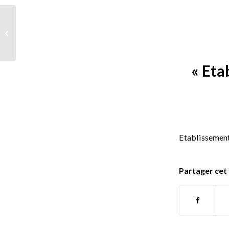
Commune Le Blanc
Mesnil
« Eta
Etablissement
Partager cet 